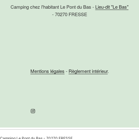
e
Camping chez l'habitant Le Pont du Bas -
Lieu-dit "Le Bas"
n
t
.
- 70270 FRESSE
e
i
m
o
e
n
n
d
t
e
v
u
Mentions légales
-
Règlement intérieur
.
e
s
É
v
Instagram
è
n
e
m
Camping Le Pont du Bas - 70270 FRESSE