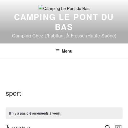
Aller
au
CAMPING LE PONT DU
contenu
principal
BAS
Camping Chez L'habitant À Fresse (Haute Saône)
Menu
sport
Il n’y a pas d’évènements à venir.
R
N