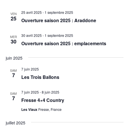
c
r
c
t
t
h
c
25 avril 2025
-
1 septembre 2025
i
i
VEN
e
25
h
Ouverture saison 2025 : Araddone
o
o
e
n
n
n
d
e
30 avril 2025
-
1 septembre 2025
MER
30
e
e
Ouverture saison 2025 : emplacements
t
z
v
n
u
u
juin 2025
a
n
e
v
e
7 juin 2025
SAM
s
7
i
d
Les Trois Ballons
É
a
g
v
t
a
7 juin 2025
-
8 juin 2025
è
SAM
e
7
Fresse 4×4 Country
n
t
.
e
i
Les Viaux
Fresse, France
m
o
e
juillet 2025
n