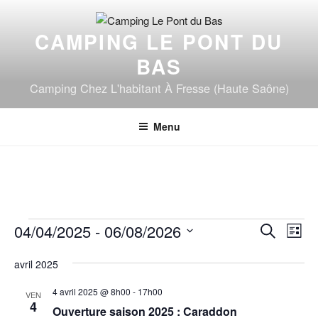
Aller
au
CAMPING LE PONT DU
contenu
principal
BAS
Camping Chez L'habitant À Fresse (Haute Saône)
Menu
Évènements
R
N
04/04/2025
 - 
06/08/2026
R
L
a
e
e
S
i
v
c
avril 2025
c
é
s
h
i
l
h
t
4 avril 2025 @ 8h00
-
17h00
e
VEN
g
e
e
4
e
Ouverture saison 2025 : Caraddon
r
a