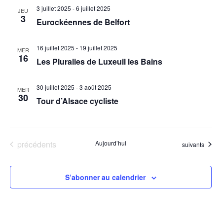
n
d
3 juillet 2025
-
6 juillet 2025
JEU
t
3
e
Eurockéennes de Belfort
v
u
16 juillet 2025
-
19 juillet 2025
MER
16
Les Pluralies de Luxeuil les Bains
e
s
30 juillet 2025
-
3 août 2025
É
MER
30
Tour d’Alsace cycliste
v
è
n
Évènements
précédents
Aujourd’hui
e
Évènements
suivants
m
e
S’abonner au calendrier
n
t
s