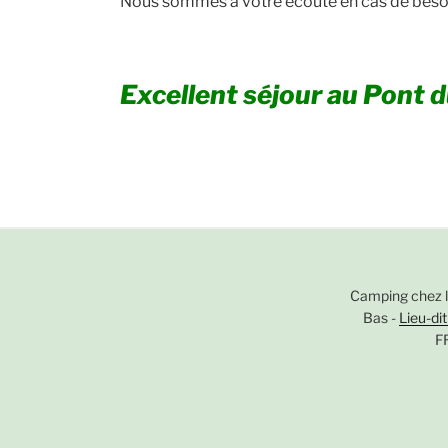
Nous sommes à votre écoute en cas de beso
Excellent séjour au Pont d
Camping chez l
Bas -
Lieu-di
F