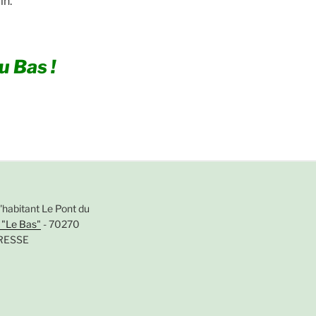
in.
u Bas !
'habitant Le Pont du
t "Le Bas"
- 70270
RESSE