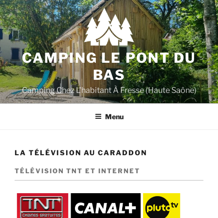
Aller
au
contenu
principal
CAMPING LE PONT DU
BAS
Camping Chez L'habitant À Fresse (Haute Saône)
Menu
LA TÉLÉVISION AU CARADDON
TÉLÉVISION TNT ET INTERNET