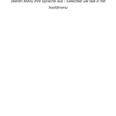
oberen Menü Ihre Sprache aus /
Selecteer uw taal in het
hoofdmenu
Camping chez l'habitant Le Pont du Bas -
Lieu-dit "Le
Bas"
- 70270 FRESSE