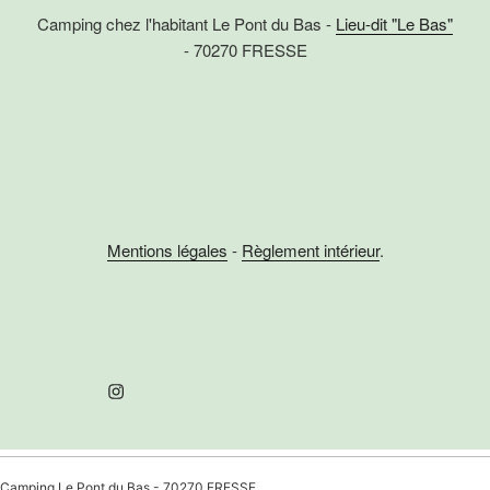
i
Camping chez l'habitant Le Pont du Bas -
Lieu-dit "Le Bas"
m
o
- 70270 FRESSE
e
n
n
d
t
e
v
u
e
s
Mentions légales
-
Règlement intérieur
.
É
v
è
n
Instagram
e
m
e
Camping Le Pont du Bas - 70270 FRESSE